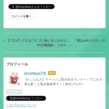
コメントを書く
«
【プロギングとは？】ゴミ拾いをしながら…
『登山withコロナ』の
3大行動指針。コロナ…
»
プロフィール
id:mitsuo716
はて
なブ
【⭐こんな人】ラーメン二郎大好きランナー｜アニオタ
登山家｜上場企業経理マン｜朝活ブロガー
ログ
Pro
@holonbooをフォロー
このブログについて