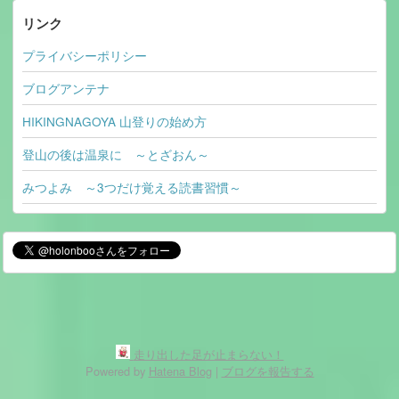
リンク
プライバシーポリシー
ブログアンテナ
HIKINGNAGOYA 山登りの始め方
登山の後は温泉に ～とざおん～
みつよみ ～3つだけ覚える読書習慣～
走り出した足が止まらない！
Powered by
Hatena Blog
|
ブログを報告する