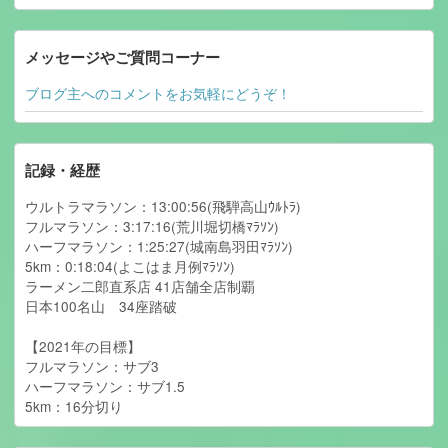
メッセージやご質問コーナー
ブログ主へのコメントをお気軽にどうぞ！
記録・経歴
ウルトラマラソン：13:00:56(飛騨高山ｳﾙﾄﾗ)
フルマラソン：3:17:16(荒川堀切橋ﾏﾗｿﾝ)
ハーフマラソン：1:25:27(城南島羽田ﾏﾗｿﾝ)
5km：0:18:04(よこはま月例ﾏﾗｿﾝ)
ラーメン二郎直系店 41店舗全店制覇
日本100名山 34座踏破
【2021年の目標】
フルマラソン：サブ3
ハーフマラソン：サブ1.5
5km：16分切り