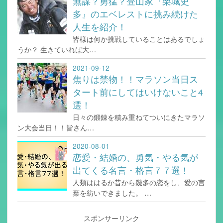
無謀？勇猛？登山家『栗城史
多』のエベレストに挑み続けた
人生を紹介！
皆様は何か挑戦していることはあるでしょ
うか？ 生きていれば大…
2021-09-12
焦りは禁物！！マラソン当日ス
タート前にしてはいけないこと4
選！
日々の鍛錬を積み重ねてついにきたマラソ
ン大会当日！！皆さん…
2020-08-01
恋愛・結婚の、勇気・やる気が
出てくる名言・格言７７選！
人類ははるか昔から幾多の恋をし、愛の言
葉を紡いできました。 …
スポンサーリンク